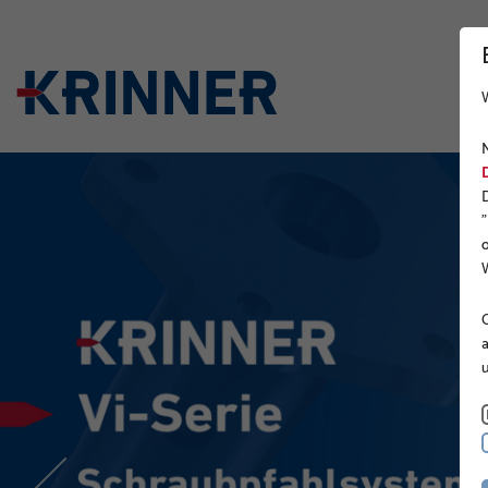
W
W
O