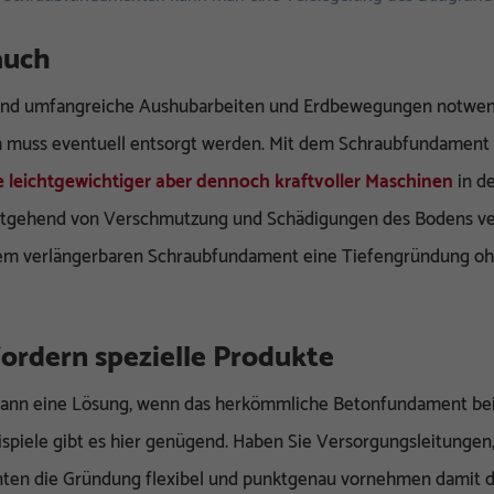
auch
sind umfangreiche Aushubarbeiten und Erdbewegungen notwendi
 muss eventuell entsorgt werden. Mit dem Schraubfundament
fe leichtgewichtiger aber dennoch kraftvoller Maschinen
in d
estgehend von Verschmutzung und Schädigungen des Bodens ve
einem verlängerbaren Schraubfundament eine Tiefengründung o
fordern spezielle Produkte
nn eine Lösung, wenn das herkömmliche Betonfundament bei s
Beispiele gibt es hier genügend. Haben Sie Versorgungsleitunge
en die Gründung flexibel und punktgenau vornehmen damit di