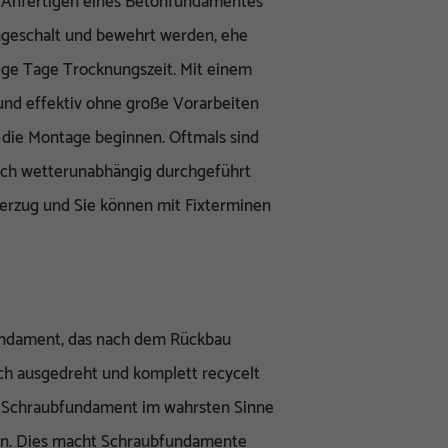
s Anfertigen eines Betonfundamentes
ngeschalt und bewehrt werden, ehe
ige Tage Trocknungszeit. Mit einem
und effektiv ohne große Vorarbeiten
die Montage beginnen. Oftmals sind
auch wetterunabhängig durchgeführt
verzug und Sie können mit Fixterminen
undament, das nach dem Rückbau
ch ausgedreht und komplett recycelt
s Schraubfundament im wahrsten Sinne
den. Dies macht Schraubfundamente