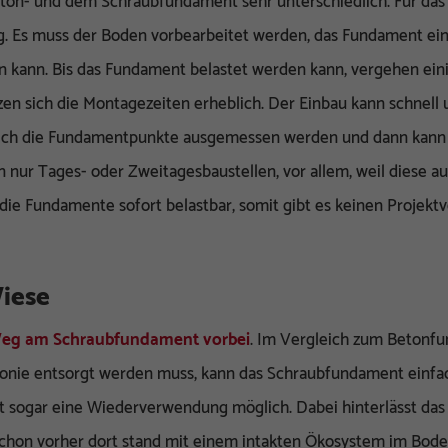
ton- und dem Schraubfundament sehr unterschiedlich. Für da
g. Es muss der Boden vorbearbeitet werden, das Fundament ei
n kann. Bis das Fundament belastet werden kann, vergehen ein
en sich die Montagezeiten erheblich. Der Einbau kann schnell 
lich die Fundamentpunkte ausgemessen werden und dann kann 
nur Tages- oder Zweitagesbaustellen, vor allem, weil diese 
ie Fundamente sofort belastbar, somit gibt es keinen Projekt
iese
 Weg am Schraubfundament vorbei
. Im Vergleich zum Betonf
ponie entsorgt werden muss, kann das Schraubfundament einfa
t sogar eine Wiederverwendung möglich. Dabei hinterlässt da
 schon vorher dort stand mit einem intakten Ökosystem im Bo