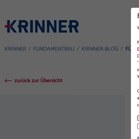
W
KRINNER
FUNDAMENTBAU
KRINNER-BLOG
FÜNF
W
zurück zur Übersicht
O