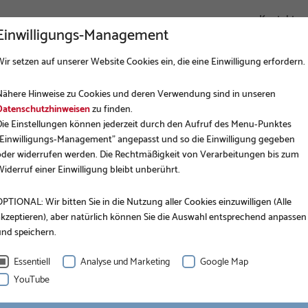
Kontakt
Einwilligungs-Management
ir setzen auf unserer Website Cookies ein, die eine Einwilligung erfordern.
UNTERNEHMEN
FUNDAMENTBAU
ANWENDUNGEN
Nähere Hinweise zu Cookies und deren Verwendung sind in unseren
 VORTEILE DES SCHRAUBFUNDAMENTS GEGENÜBER 
Datenschutzhinweisen
zu finden.
Die Einstellungen können jederzeit durch den Aufruf des Menu-Punktes
"Einwilligungs-Management" angepasst und so die Einwilligung gegeben
oder widerrufen werden. Die Rechtmäßigkeit von Verarbeitungen bis zum
iderruf einer Einwilligung bleibt unberührt.
PTIONAL: Wir bitten Sie in die Nutzung aller Cookies einzuwilligen (Alle
akzeptieren), aber natürlich können Sie die Auswahl entsprechend anpassen
und speichern.
BAUHERRENTIPP
Essentiell
Analyse und Marketing
Google Map
Fünf Vorteile des
YouTube