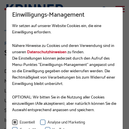
Einwilligungs-Management
Wir setzen auf unserer Website Cookies ein, die eine
Einwilligung erfordern.
REFERENZ
Nähere Hinweise zu Cookies und deren Verwendung sind in
Strail Minilärmschutzwände
unseren
Datenschutzhinweisen
zu finden.
Die Einstellungen können jederzeit durch den Aufruf des
Menu-Punktes "Einwilligungs-Management" angepasst und
Die Kombination von KRINNER Schraubfundamenten mit
so die Einwilligung gegeben oder widerrufen werden. Die
Rechtmäßigkeit von Verarbeitungen bis zum Widerruf einer
Minilärmschutzwänden ist eine effektive Lösung zur
Einwilligung bleibt unberührt.
Lärmbekämpfung entlang von Gleisen oder in lauten
OPTIONAL: Wir bitten Sie in die Nutzung aller Cookies
Umgebungen. Die zuverlässigen KRINNER
einzuwilligen (Alle akzeptieren), aber natürlich können Sie die
Schraubfundamente ermöglichen eine schnelle
Auswahl entsprechend anpassen und speichern.
Installation ohne Betonarbeiten und schützen dabei die
Essentiell
Analyse und Marketing