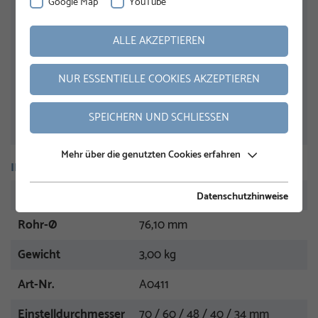
Google Map
YouTube
ALLE AKZEPTIEREN
NUR ESSENTIELLE COOKIES AKZEPTIEREN
SPEICHERN UND SCHLIESSEN
Mehr über die genutzten Cookies erfahren
INFORMATIONEN
Nennlänge
800 mm
Datenschutzhinweise
Rohr-Ø
76,10 mm
Gewicht
3,00 kg
Art-Nr.
A0411
Einstelldurchmesser
70 / 60 / 48 / 40 / 34 mm