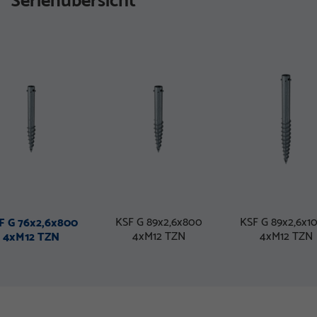
Serienübersicht
KSF G 89x2,6x800
KSF G 89x2,6x1
F G 76x2,6x800
4xM12 TZN
4xM12 TZN
4xM12 TZN