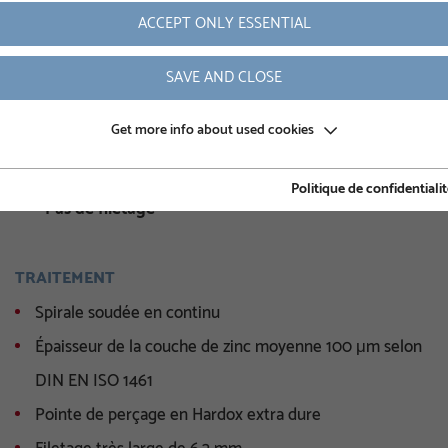
ACCEPT ONLY ESSENTIAL
Poids
SAVE AND CLOSE
Numéro d'article
Diamètre intérieur
Get more info about used cookies
Hauteur de l’octogone
Politique de confidentiali
Pas de filetage
TRAITEMENT
Spirale soudée en continu
Épaisseur de la couche de zinc moyenne 100 μm selon
DIN EN ISO 1461
Pointe de perçage en Hardox extra dure