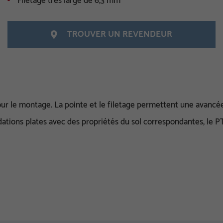
Filetage très large de 6,3 mm
TROUVER UN REVENDEUR
r le montage. La pointe et le filetage permettent une avancée ra
dations plates avec des propriétés du sol correspondantes, le PT