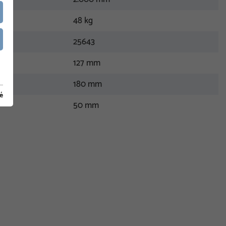
48 kg
25643
127 mm
180 mm
té
50 mm