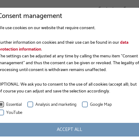
Contact
Connex
Consent management
We use cookies on our website that require consent.
ENTREPRISE
FONDATIONS
APPLICATIONS
Further information on cookies and their use can be found in our
data
protection information
.
The settings can be adjusted at any time by calling the menu item "Consent
management" and thus the consent can be given or revoked. The legality o
processing until consent is withdrawn remains unaffected.
PTIONAL: We ask you to consent to the use of all cookies (accept all), but
of course you can adjust and save the selection accordingly.
Essential
Analysis and marketing
Google Map
YouTube
INFORMATION
ACCEPT ALL
Longueur nominale