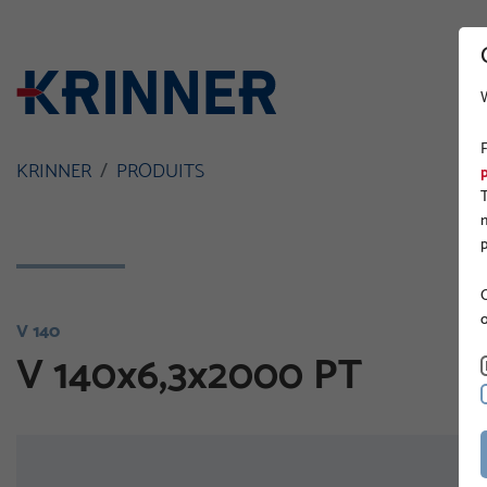
KRINNER
PRODUITS
O
V 140
V 140x6,3x2000 PT