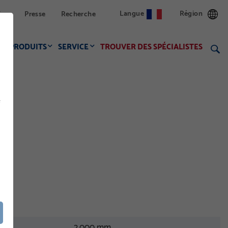
Langue
Région
ion
Presse
Recherche
PRODUITS
SERVICE
TROUVER DES SPÉCIALISTES
f
2.000 mm