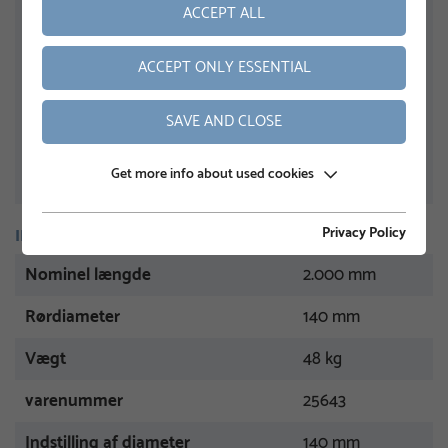
ACCEPT ALL
ACCEPT ONLY ESSENTIAL
SAVE AND CLOSE
Get more info about used cookies
Privacy Policy
INFORMATION
Nominel længde
2.000 mm
Rørdiameter
140 mm
Vægt
48 kg
varenummer
25643
Indstilling af diameter
140 mm