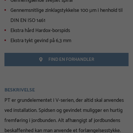
Gennemgående svejset spiral
Gennemsnitlige zinklagstykkelse 100 μm i henhold til
DIN EN ISO 1461
Ekstra hård Hardox-borspids
Ekstra tykt gevind på 6,3 mm
FIND EN FORHANDLER
BESKRIVELSE
PT er grundelementet i V-serien, der altid skal anvendes
ved installation. Spidsen og gevindet muliggør en hurtig
fremføring i jordbunden. Alt afhængigt af jordbundens
beskaffenhed kan man anvende et forlængelsesstykke.