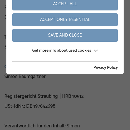
ACCEPT ALL
Passauer Str. 55
D - 94342 Straßkirchen
ACCEPT ONLY ESSENTIAL
SAVE AND CLOSE
Tel: + 49 9424 77749 30
E-Mail: service@krinner.io
Get more info about used cookies
GESCHÄFTSFÜHRER
Privacy Policy
Simon Baumgartner
Registergericht Straubing │HRB 10512
USt-IdNr.: DE 197652698
Verantwortlich für den Inhalt: Simon