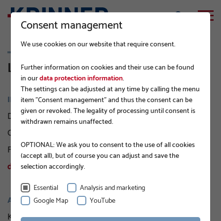
Consent management
We use cookies on our website that require consent.
Legal notes
Further information on cookies and their use can be found
in our
data protection information
.
The settings can be adjusted at any time by calling the menu
IMPRESSUM
item "Consent management" and thus the consent can be
given or revoked. The legality of processing until consent is
Dieses Impressum gilt auch für unsere folgenden
withdrawn remains unaffected.
Onlinepräsenzen:
OPTIONAL: We ask you to consent to the use of all cookies
Facebook:
de-
(accept all), but of course you can adjust and save the
de.facebook.com/Schraubfundamente/
selection accordingly.
Essential
Analysis and marketing
ANBIETER
Google Map
YouTube
Krinner Schraubfundamente GmbH