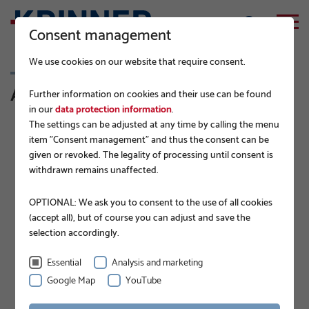
Consent management
We use cookies on our website that require consent.
Accessoires
Further information on cookies and their use can be found
in our
data protection information
.
The settings can be adjusted at any time by calling the menu
item "Consent management" and thus the consent can be
given or revoked. The legality of processing until consent is
withdrawn remains unaffected.
OPTIONAL: We ask you to consent to the use of all cookies
(accept all), but of course you can adjust and save the
selection accordingly.
Essential
Analysis and marketing
Vis à tête fraisée E76-100
Vis hexagonale M12x60 8.8
Numéro d'article A0718
TZN DIN933
Google Map
YouTube
Numéro d'article A0704