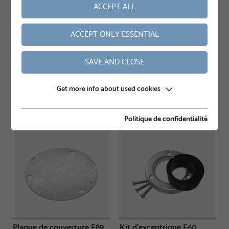
ACCEPT ALL
ACCEPT ONLY ESSENTIAL
SAVE AND CLOSE
Get more info about used cookies
Réduction E76-E70
Réduction E76-E60
Numéro d'article A0846
Numéro d'article A0847
Politique de confidentialité
Plaque de couverture E89
Kit d’excentrique E60