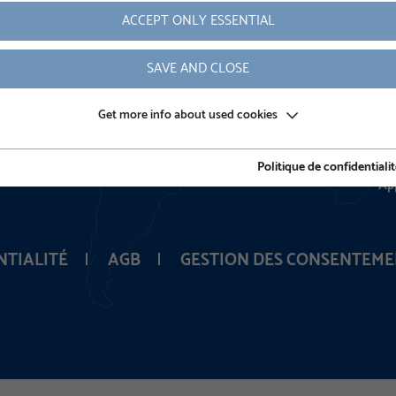
ACCEPT ONLY ESSENTIAL
NEWSLETTER
T
SAVE AND CLOSE
Recevez tous les mois des actualités au sujet de nouveaux
Nos
Get more info about used cookies
projets et de nos nouveaux produits.
ent
vou
Apprendre encore plus
Politique de confidentiali
Ap
NTIALITÉ
AGB
GESTION DES CONSENTEME