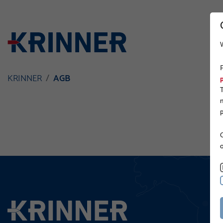
KRINNER
AGB
O