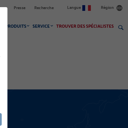
Langue
Région
ion
Presse
Recherche
PRODUITS
SERVICE
TROUVER DES SPÉCIALISTES
f