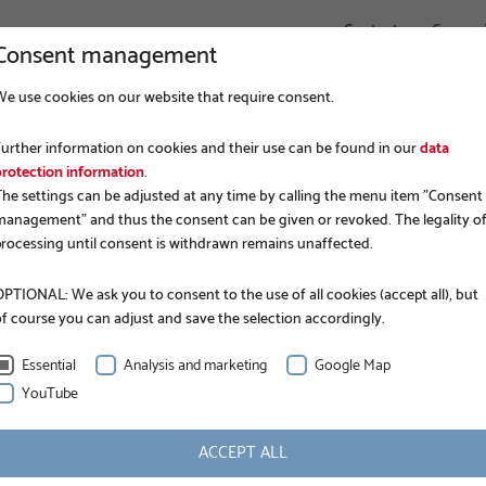
Contact
Connex
Consent management
We use cookies on our website that require consent.
ENTREPRISE
FONDATIONS
APPLICATIONS
Further information on cookies and their use can be found in our
data
protection information
.
The settings can be adjusted at any time by calling the menu item "Consent
management" and thus the consent can be given or revoked. The legality o
processing until consent is withdrawn remains unaffected.
PTIONAL: We ask you to consent to the use of all cookies (accept all), but
of course you can adjust and save the selection accordingly.
Essential
Analysis and marketing
Google Map
YouTube
ACCEPT ALL