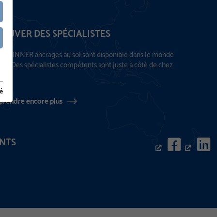
ROUVER DES SPÉCIALISTES
 KRINNER ancrages au sol sont disponible dans le monde
ier. Des spécialistes compétents sont juste à côté de chez
s.
té
prendre encore plus
NTS