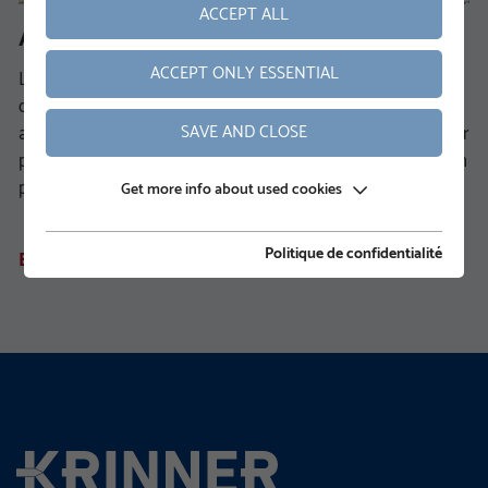
ACCEPT ALL
Ancrage au sol
ACCEPT ONLY ESSENTIAL
Les ancrages au sol de KRINNER sont une alternative
durable aux fondations en béton classiques. Les ancrages
SAVE AND CLOSE
au sol peuvent être utilisés aussi bien comme fondations par
points dans les fondations plates que dans les fondations en
profondeur économiques.
Get more info about used cookies
Politique de confidentialité
EN SAVOIR PLUS