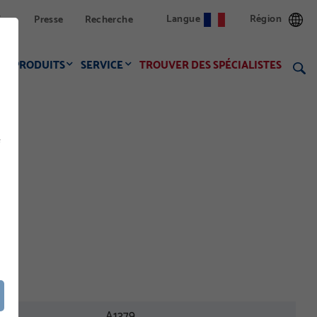
Langue
Région
ion
Presse
Recherche
PRODUITS
SERVICE
TROUVER DES SPÉCIALISTES
f
A1379