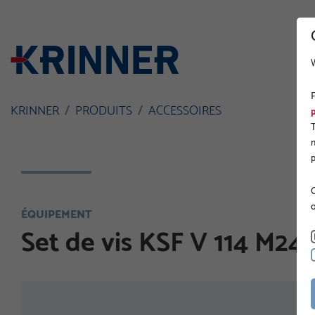
KRINNER
PRODUITS
ACCESSOIRES
O
ÉQUIPEMENT
Set de vis KSF V 114 M24