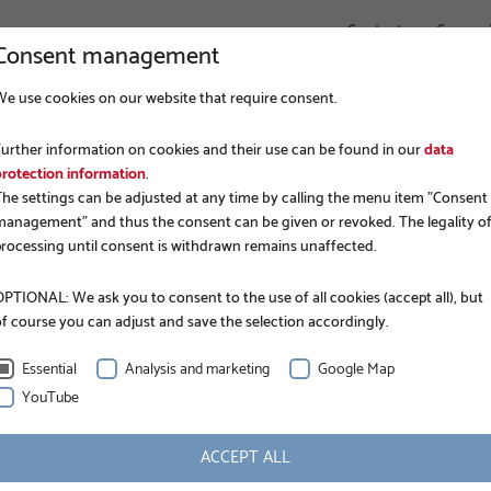
Contact
Connex
Consent management
We use cookies on our website that require consent.
ENTREPRISE
FONDATIONS
APPLICATIONS
Further information on cookies and their use can be found in our
data
protection information
.
The settings can be adjusted at any time by calling the menu item "Consent
management" and thus the consent can be given or revoked. The legality o
processing until consent is withdrawn remains unaffected.
PTIONAL: We ask you to consent to the use of all cookies (accept all), but
of course you can adjust and save the selection accordingly.
Essential
Analysis and marketing
Google Map
YouTube
INFORMATION
ACCEPT ALL
Numéro d'article