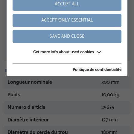
ACCEPT ALL
ACCEPT ONLY ESSENTIAL
SAVE AND CLOSE
Get more info about used cookies
Politique de confidentialité
INFORMATION
Longueur nominale
300 mm
Poids
10,00 kg
Numéro d'article
25675
Diamètre intérieur
127 mm
Diamètre du cercle du trou
180mm