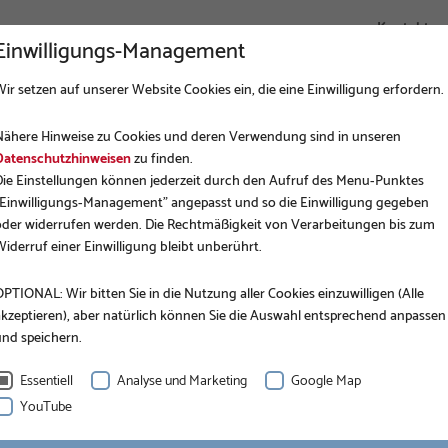
Kontakt
Einwilligungs-Management
ir setzen auf unserer Website Cookies ein, die eine Einwilligung erfordern.
UNTERNEHMEN
FUNDAMENTBAU
ANWENDUNGEN
Nähere Hinweise zu Cookies und deren Verwendung sind in unseren
Datenschutzhinweisen
zu finden.
Die Einstellungen können jederzeit durch den Aufruf des Menu-Punktes
"Einwilligungs-Management" angepasst und so die Einwilligung gegeben
oder widerrufen werden. Die Rechtmäßigkeit von Verarbeitungen bis zum
iderruf einer Einwilligung bleibt unberührt.
PTIONAL: Wir bitten Sie in die Nutzung aller Cookies einzuwilligen (Alle
akzeptieren), aber natürlich können Sie die Auswahl entsprechend anpassen
und speichern.
Essentiell
Analyse und Marketing
Google Map
YouTube
t von Krinner-Schraubenfundamenten in Belgien. Diese