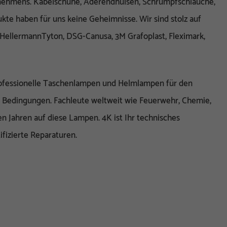
rnehmens. Kabelschuhe, Aderendhülsen, Schrumpfschläuche,
te haben für uns keine Geheimnisse. Wir sind stolz auf
HellermannTyton, DSG-Canusa, 3M Grafoplast, Fleximark,
rofessionelle Taschenlampen und Helmlampen für den
n Bedingungen. Fachleute weltweit wie Feuerwehr, Chemie,
en Jahren auf diese Lampen. 4K ist Ihr technisches
fizierte Reparaturen.