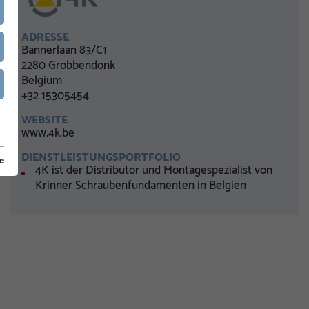
ADRESSE
Bannerlaan 83/C1
2280 Grobbendonk
Belgium
+32 15305454
WEBSITE
www.4k.be
DIENSTLEISTUNGSPORTFOLIO
e
4K ist der Distributor und Montagespezialist von
Krinner Schraubenfundamenten in Belgien