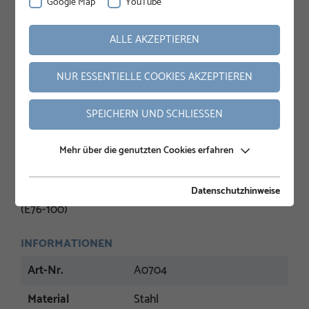
Google Map
YouTube
ALLE AKZEPTIEREN
NUR ESSENTIELLE COOKIES AKZEPTIEREN
SPEICHERN UND SCHLIESSEN
Mehr über die genutzten Cookies erfahren
BESCHREIBUNG
Klemmschraube für Schraubfundamente der E-Serie
Datenschutzhinweise
(E76-100)
INFORMATIONEN
Art-Nr.
A0704
Material
Stahl