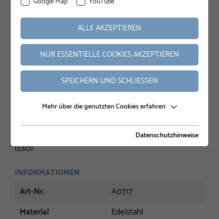
Google Map
YouTube
ALLE AKZEPTIEREN
NUR ESSENTIELLE COOKIES AKZEPTIEREN
SPEICHERN UND SCHLIESSEN
Mehr über die genutzten Cookies erfahren
BESCHREIBUNG
Klemmschraube für Schraubfundamente der E-Serie
Datenschutzhinweise
(E60)
INFORMATIONEN
Art-Nr.
A0717
Material
Edelstahl