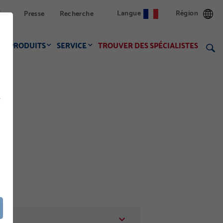
Langue
Région
ion
Presse
Recherche
PRODUITS
SERVICE
TROUVER DES SPÉCIALISTES
f