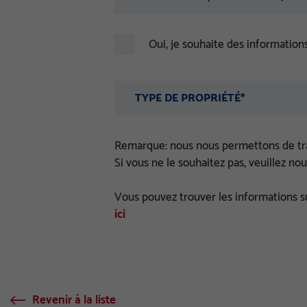
Oui, je souhaite des information
choisissez s'il vous plaît...
TYPE DE PROPRIÉTÉ*
Remarque: nous nous permettons de tra
Si vous ne le souhaitez pas, veuillez no
Vous pouvez trouver les informations s
ici
Revenir à la liste