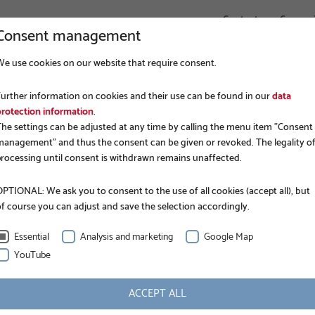
Contact
Connex
Consent management
We use cookies on our website that require consent.
ENTREPRISE
FONDATIONS
APPLICATIONS
Further information on cookies and their use can be found in our
data
protection information
.
The settings can be adjusted at any time by calling the menu item "Consent
management" and thus the consent can be given or revoked. The legality o
processing until consent is withdrawn remains unaffected.
PTIONAL: We ask you to consent to the use of all cookies (accept all), but
of course you can adjust and save the selection accordingly.
DIRECTEMENT AUPRÈS DU SPÉCIALISTE
Formulaire de demande
Essential
Analysis and marketing
Google Map
YouTube
ACCEPT ALL
N*