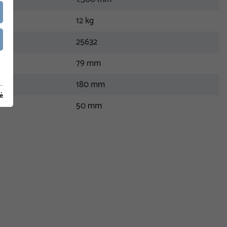
12 kg
25632
79 mm
180 mm
té
50 mm