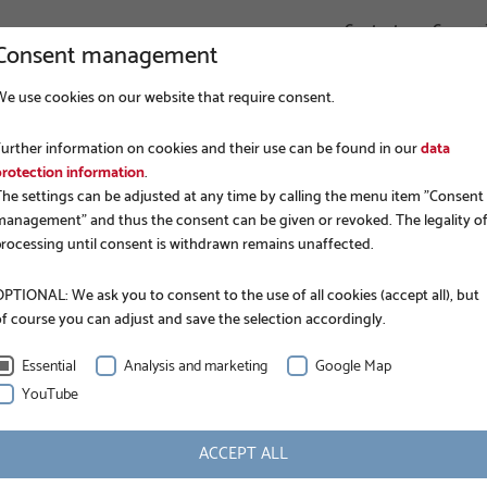
Contact
Connex
Consent management
We use cookies on our website that require consent.
ENTREPRISE
FONDATIONS
APPLICATIONS
Further information on cookies and their use can be found in our
data
protection information
.
The settings can be adjusted at any time by calling the menu item "Consent
management" and thus the consent can be given or revoked. The legality o
processing until consent is withdrawn remains unaffected.
PTIONAL: We ask you to consent to the use of all cookies (accept all), but
of course you can adjust and save the selection accordingly.
Essential
Analysis and marketing
Google Map
YouTube
INFORMATION
ACCEPT ALL
Longueur nominale