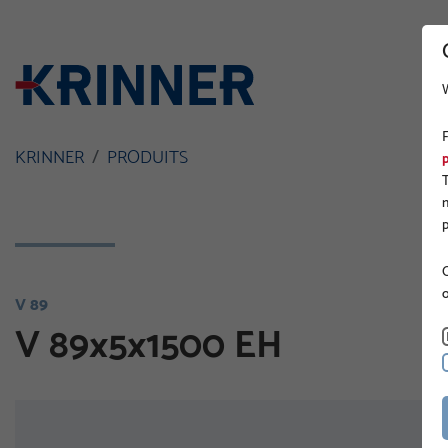
KRINNER
PRODUITS
O
V 89
V 89x5x1500 EH