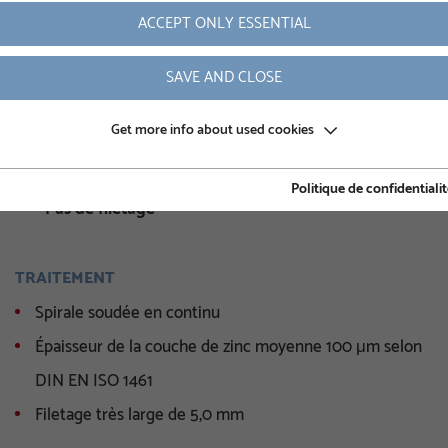
ACCEPT ONLY ESSENTIAL
Poids
SAVE AND CLOSE
Numéro d'article
Diamètre intérieur
Get more info about used cookies
Hauteur de l’octogone
Politique de confidentiali
Pas de filetage
TRAITEMENT
Spirale soudée en continu
Épaisseur de la couche de zinc moyenne 100 μm selon
DIN EN ISO 1461
Filetage très large de 5,0 mm