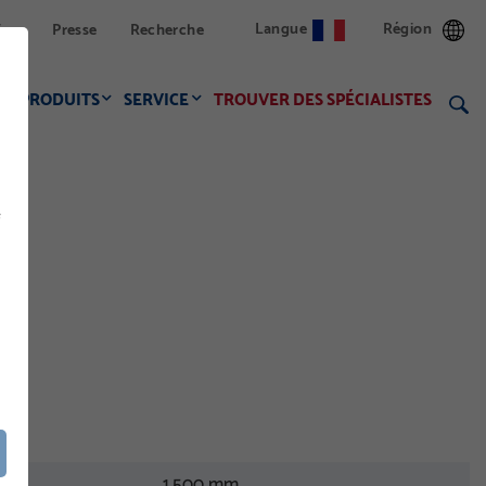
Langue
Région
ion
Presse
Recherche
PRODUITS
SERVICE
TROUVER DES SPÉCIALISTES
f
1.500 mm