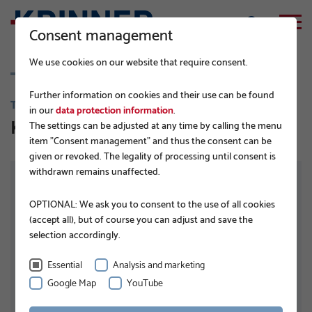
Consent management
We use cookies on our website that require consent.
Further information on cookies and their use can be found
T-SERIE
in our
data protection information
.
KSF T 89 x 2,6 x 800 D60 TZN
The settings can be adjusted at any time by calling the menu
item "Consent management" and thus the consent can be
given or revoked. The legality of processing until consent is
withdrawn remains unaffected.
OPTIONAL: We ask you to consent to the use of all cookies
(accept all), but of course you can adjust and save the
selection accordingly.
Essential
Analysis and marketing
Google Map
YouTube