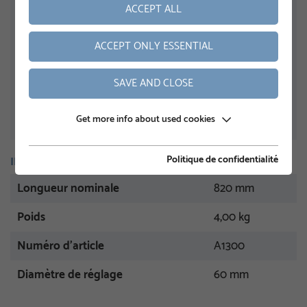
ACCEPT ALL
ACCEPT ONLY ESSENTIAL
SAVE AND CLOSE
Get more info about used cookies
Politique de confidentialité
INFORMATION
Longueur nominale
820 mm
Poids
4,00 kg
Numéro d'article
A1300
Diamètre de réglage
60 mm