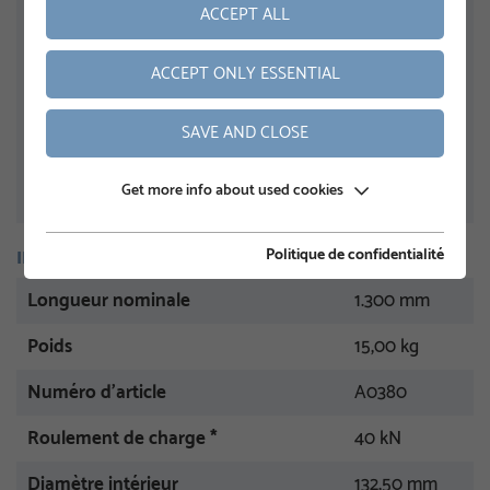
ACCEPT ALL
ACCEPT ONLY ESSENTIAL
SAVE AND CLOSE
Get more info about used cookies
Politique de confidentialité
INFORMATION
Longueur nominale
1.300 mm
Poids
15,00 kg
Numéro d'article
A0380
Roulement de charge *
40 kN
Diamètre intérieur
132,50 mm