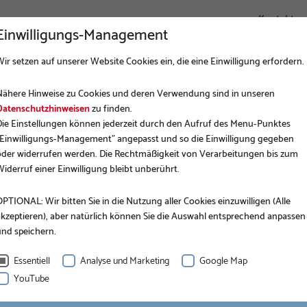
Kontakt
Einwilligungs-Management
ir setzen auf unserer Website Cookies ein, die eine Einwilligung erfordern.
UNTERNEHMEN
FUNDAMENTBAU
ANWENDUNGEN
Nähere Hinweise zu Cookies und deren Verwendung sind in unseren
Datenschutzhinweisen
zu finden.
Die Einstellungen können jederzeit durch den Aufruf des Menu-Punktes
"Einwilligungs-Management" angepasst und so die Einwilligung gegeben
oder widerrufen werden. Die Rechtmäßigkeit von Verarbeitungen bis zum
iderruf einer Einwilligung bleibt unberührt.
PTIONAL: Wir bitten Sie in die Nutzung aller Cookies einzuwilligen (Alle
akzeptieren), aber natürlich können Sie die Auswahl entsprechend anpassen
oun s.r.o.
und speichern.
Essentiell
Analyse und Marketing
Google Map
YouTube
Krinner Schraubfundamente GmbH für die Tschechische