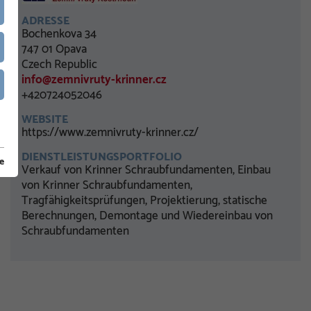
ADRESSE
Bochenkova 34
747 01 Opava
Czech Republic
info@zemnivruty-krinner.cz
+420724052046
WEBSITE
https://www.zemnivruty-krinner.cz/
DIENSTLEISTUNGSPORTFOLIO
e
Verkauf von Krinner Schraubfundamenten, Einbau
von Krinner Schraubfundamenten,
Tragfähigkeitsprüfungen, Projektierung, statische
Berechnungen, Demontage und Wiedereinbau von
Schraubfundamenten