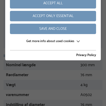
ACCEPT ALL
ACCEPT ONLY ESSENTIAL
SAVE AND CLOSE
Get more info about used cookies
Privacy Policy
INFORMATION
Nominel længde
300 mm
Rørdiameter
76 mm
Vægt
4 kg
varenummer
A0502
Indstilling af diameter
76 mm