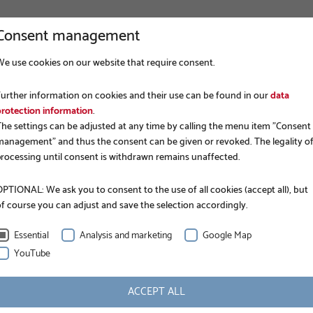
Consent management
We use cookies on our website that require consent.
VIRKSOMHED
FUNDERING
AN
Further information on cookies and their use can be found in our
data
protection information
.
The settings can be adjusted at any time by calling the menu item "Consent
management" and thus the consent can be given or revoked. The legality o
processing until consent is withdrawn remains unaffected.
PTIONAL: We ask you to consent to the use of all cookies (accept all), but
of course you can adjust and save the selection accordingly.
Essential
Analysis and marketing
Google Map
YouTube
INFORMATION
ACCEPT ALL
Nominel længde