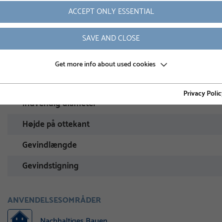
ACCEPT ONLY ESSENTIAL
Rørdiameter
SAVE AND CLOSE
Vægt
varenummer
Get more info about used cookies
Indstilling af diameter
Privacy Polic
Indvendig diameter
Højde på ottekant
Gevindlængde
Gevindstigning
ANVENDELSESOMRÅDER
Nachhaltiges Bauen