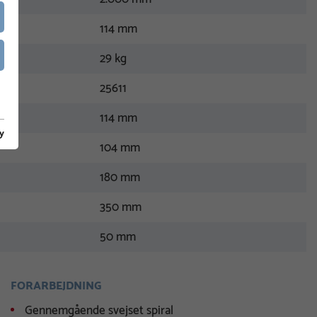
114 mm
29 kg
25611
114 mm
y
104 mm
180 mm
350 mm
50 mm
FORARBEJDNING
Gennemgående svejset spiral