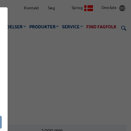
Sprog
Område
Kontakt
Søg
VENDELSER
PRODUKTER
SERVICE
FIND FAGFOLK
f
2.000 mm