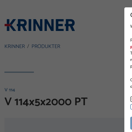
KRINNER
PRODUKTER
O
V 114
V 114x5x2000 PT