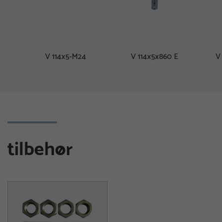
V 114x5-M24
V 114x5x860 E
V
tilbehør