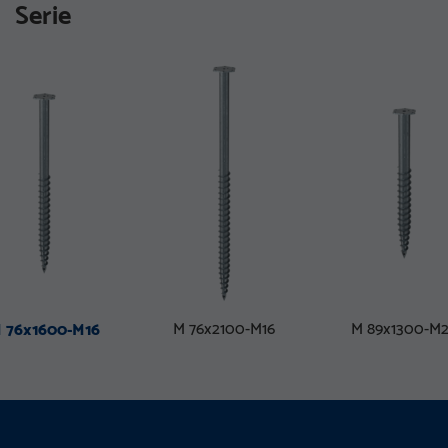
Serie
M 76x2100-M16
M 89x1300-M
 76x1600-M16