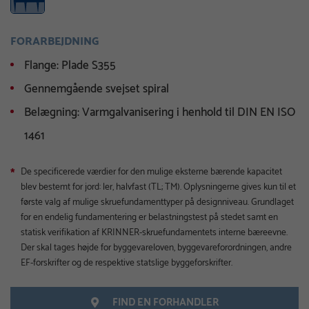
FORARBEJDNING
Flange: Plade S355
Gennemgående svejset spiral
Belægning: Varmgalvanisering i henhold til DIN EN ISO
1461
De specificerede værdier for den mulige eksterne bærende kapacitet
*
blev bestemt for jord: ler, halvfast (TL; TM). Oplysningerne gives kun til et
første valg af mulige skruefundamenttyper på designniveau. Grundlaget
for en endelig fundamentering er belastningstest på stedet samt en
statisk verifikation af KRINNER-skruefundamentets interne bæreevne.
Der skal tages højde for byggevareloven, byggevareforordningen, andre
EF-forskrifter og de respektive statslige byggeforskrifter.
FIND EN FORHANDLER