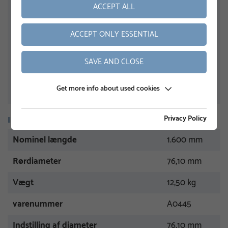
ACCEPT ALL
ACCEPT ONLY ESSENTIAL
SAVE AND CLOSE
Get more info about used cookies
Privacy Policy
INFORMATION
Nominel længde
1.600 mm
Rørdiameter
76,10 mm
Vægt
12,50 kg
varenummer
A0445
Indstilling af diameter
76,10 mm