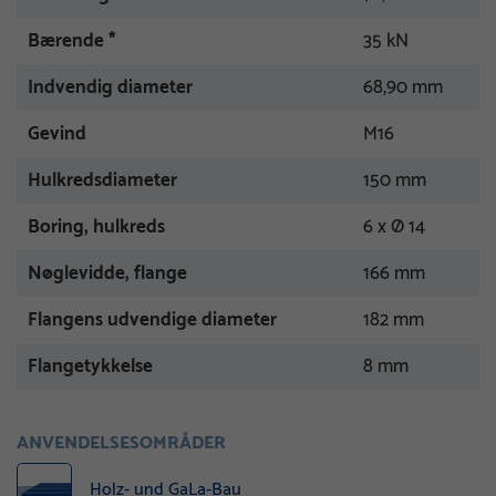
Bærende *
35 kN
Indvendig diameter
68,90 mm
Gevind
M16
Hulkredsdiameter
150 mm
Boring, hulkreds
6 x Ø 14
Nøglevidde, flange
166 mm
Flangens udvendige diameter
182 mm
Flangetykkelse
8 mm
ANVENDELSESOMRÅDER
Holz- und GaLa-Bau