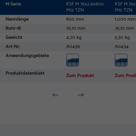
M-Serie
KSF M 76x2,6x800
KSF M 76x
M12 TZN
M12 TZN
Nennlänge
800 mm
1.000 mm
Rohr-Ø
76,10 mm
76,10 mm
Gewicht
4,20 kg
5,30 kg
Art-Nr.
A0436
A0434
Anwendungsgebiete
Produktdatenblatt
Zum Produkt
Zum Prod