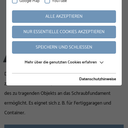
Google Map
YouTube
ALLE AKZEPTIEREN
NUR ESSENTIELLE COOKIES AKZEPTIEREN
SPEICHERN UND SCHLIESSEN
Mehr über die genutzten Cookies erfahren
Die Schraubfundamente der M-Serie verfügen über ein
Datenschutzhinweise
zentriertes M-Gewinde, welches das direkte Anschrauben
des zu tragenden Objekts an das Schraubfundament
ermöglicht. Es eignet sich z. B. für Fertiggaragen und
Container.